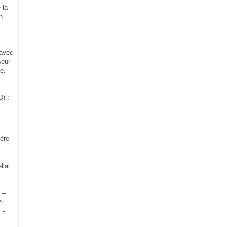
 la
n
 avec
eur
e.
) :
ère
lal
 –
r.
 -