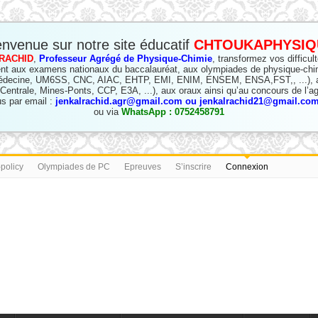
envenue sur notre site éducatif
CHTOUKAPHYSIQ
RACHID
,
Professeur Agrégé de Physique-Chimie
, transformez vos difficul
nt aux examens nationaux du baccalauréat, aux olympiades de physique-chi
édecine, UM6SS, CNC, AIAC, EHTP, EMI, ENIM, ENSEM, ENSA,FST,, ...), a
(Centrale, Mines-Ponts, CCP, E3A, ...), aux oraux ainsi qu’au concours de l’ag
s par email :
jenkalrachid.agr@gmail.com ou jenkalrachid21@gmail.com 
ou via
WhatsApp : 0752458791
-policy
Olympiades de PC
Epreuves
S’inscrire
Connexion