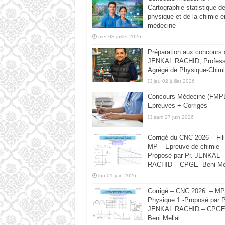
Cartographie statistique de
physique et de la chimie e
médecine
mer 08 juillet 2026
Préparation aux concours
JENKAL RACHID, Profess
Agrégé de Physique-Chimi
jeu 02 juillet 2026
Concours Médecine (FMPD
Epreuves + Corrigés
sam 27 juin 2026
Corrigé du CNC 2026 – Fili
MP – Epreuve de chimie –
Proposé par Pr. JENKAL
RACHID – CPGE -Beni Mel
lun 01 juin 2026
Corrigé – CNC 2026 – MP
Physique 1 -Proposé par P
JENKAL RACHID – CPGE
Beni Mellal