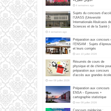
4 semaines ago
Sujets du concours d’accè
l’UIASS (Université
Internationale Abulcasis d
Sciences et de la Santé )
4 semaines ago
Préparation aux concours 
l’ENSAM : Sujets d’épreu
et leurs corrigés
ven 10 juillet 2026
Résumés de cours de
physique et de chimie pour
préparation aux concours
d’accès aux grandes écol
mer 08 juillet 2026
Préparation aux concours
ENSA – Epreuves +
cartographie statistique
mer 08 juillet 2026
Concours médecine :