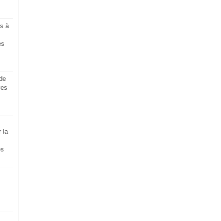
s à
es
de
ves
 la
es