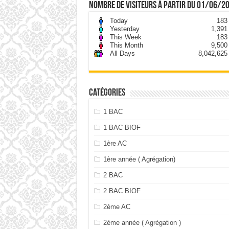
nombre de visiteurs à partir du 01/06/2
Today
183
Yesterday
1,391
This Week
183
This Month
9,500
All Days
8,042,625
Catégories
1 BAC
1 BAC BIOF
1ère AC
1ère année ( Agrégation)
2 BAC
2 BAC BIOF
2ème AC
2ème année ( Agrégation )