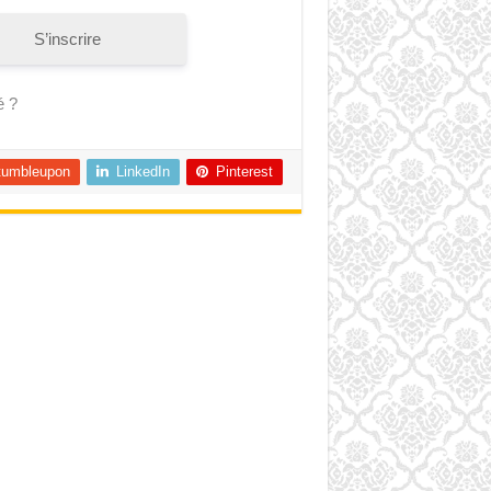
S’inscrire
é ?
tumbleupon
LinkedIn
Pinterest