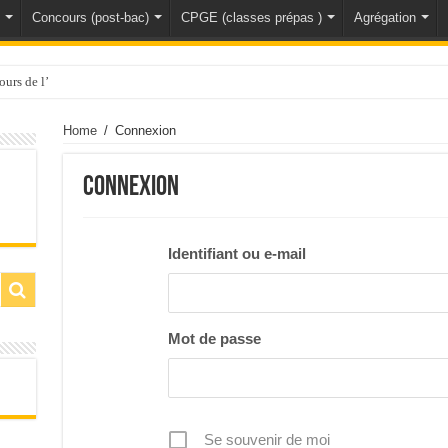
Concours (post-bac)
CPGE (classes prépas )
Agrégation
ours de l’ agrégation de sciences physiques&nbs
Home
/
Connexion
Connexion
Identifiant ou e-mail
Mot de passe
Se souvenir de moi