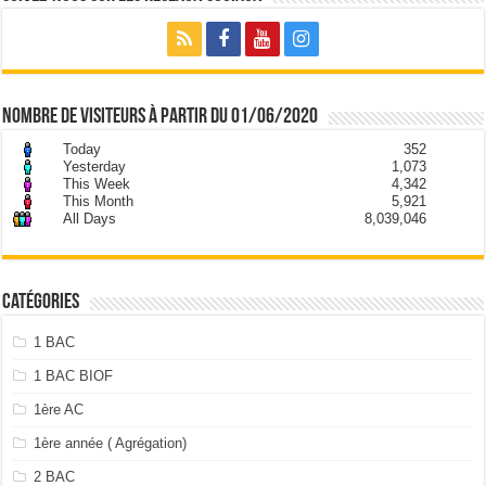
nombre de visiteurs à partir du 01/06/2020
Today
352
Yesterday
1,073
This Week
4,342
This Month
5,921
All Days
8,039,046
Catégories
1 BAC
1 BAC BIOF
1ère AC
1ère année ( Agrégation)
2 BAC