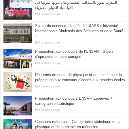
المغرب يفوز بالميدالية الفضية وينال تنويها شرفيا في
الاولمبياد الدولي للفيزياء
4 semaines ago
Sujets du concours d’accès à l’UIASS (Université
Internationale Abulcasis des Sciences et de la Santé
)
4 semaines ago
Préparation aux concours de l’ENSAM : Sujets
d’épreuves et leurs corrigés
4 semaines ago
Résumés de cours de physique et de chimie pour la
préparation aux concours d’accès aux grandes écoles
4 semaines ago
Préparation aux concours ENSA – Epreuves +
cartographie statistique
4 semaines ago
Concours médecine : Cartographie statistique de la
physique et de la chimie en médecine