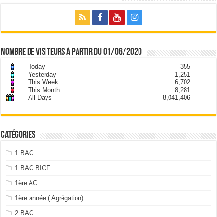
nombre de visiteurs à partir du 01/06/2020
Today
355
Yesterday
1,251
This Week
6,702
This Month
8,281
All Days
8,041,406
Catégories
1 BAC
1 BAC BIOF
1ère AC
1ère année ( Agrégation)
2 BAC