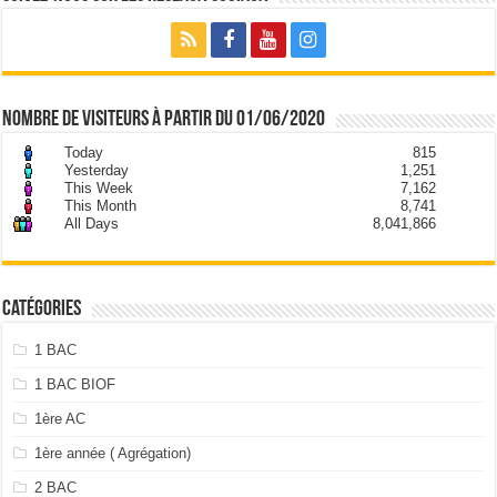
nombre de visiteurs à partir du 01/06/2020
Today
815
Yesterday
1,251
This Week
7,162
This Month
8,741
All Days
8,041,866
Catégories
1 BAC
1 BAC BIOF
1ère AC
1ère année ( Agrégation)
2 BAC