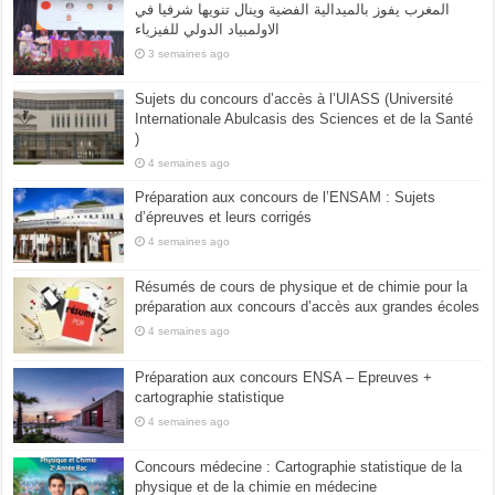
المغرب يفوز بالميدالية الفضية وينال تنويها شرفيا في
الاولمبياد الدولي للفيزياء
3 semaines ago
Sujets du concours d’accès à l’UIASS (Université
Internationale Abulcasis des Sciences et de la Santé
)
4 semaines ago
Préparation aux concours de l’ENSAM : Sujets
d’épreuves et leurs corrigés
4 semaines ago
Résumés de cours de physique et de chimie pour la
préparation aux concours d’accès aux grandes écoles
4 semaines ago
Préparation aux concours ENSA – Epreuves +
cartographie statistique
4 semaines ago
Concours médecine : Cartographie statistique de la
physique et de la chimie en médecine