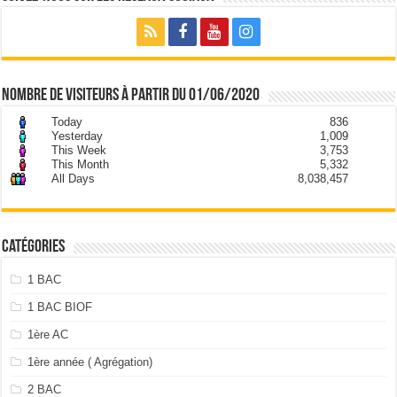
nombre de visiteurs à partir du 01/06/2020
Today
836
Yesterday
1,009
This Week
3,753
This Month
5,332
All Days
8,038,457
Catégories
1 BAC
1 BAC BIOF
1ère AC
1ère année ( Agrégation)
2 BAC