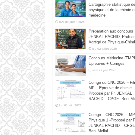
Cartographie statistique de
physique et de la chimie e
médecine
mer 08 juillet 2026
Préparation aux concours
JENKAL RACHID, Profess
Agrégé de Physique-Chimi
jeu 02 juillet 2026
Concours Médecine (FMPD
Epreuves + Corrigés
sam 27 juin 2026
Corrigé du CNC 2026 – Fili
MP – Epreuve de chimie –
Proposé par Pr. JENKAL
RACHID – CPGE -Beni Mel
lun 01 juin 2026
Corrigé – CNC 2026 – MP
Physique 1 -Proposé par P
JENKAL RACHID – CPGE
Beni Mellal