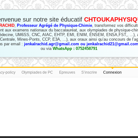
envenue sur notre site éducatif
CHTOUKAPHYSIQ
RACHID
,
Professeur Agrégé de Physique-Chimie
, transformez vos difficul
nt aux examens nationaux du baccalauréat, aux olympiades de physique-chi
édecine, UM6SS, CNC, AIAC, EHTP, EMI, ENIM, ENSEM, ENSA,FST,, ...), a
(Centrale, Mines-Ponts, CCP, E3A, ...), aux oraux ainsi qu’au concours de l’ag
s par email :
jenkalrachid.agr@gmail.com ou jenkalrachid21@gmail.com 
ou via
WhatsApp : 0752458791
acy-policy
Olympiades de PC
Epreuves
S’inscrire
Connexion