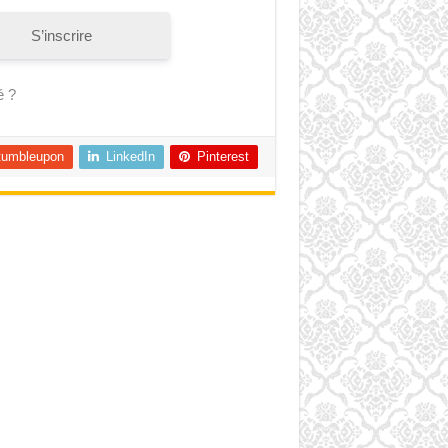
S’inscrire
é ?
tumbleupon
LinkedIn
Pinterest