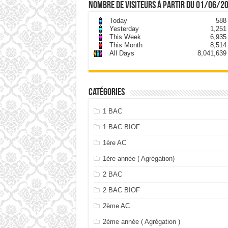
nombre de visiteurs à partir du 01/06/2
Today
588
Yesterday
1,251
This Week
6,935
This Month
8,514
All Days
8,041,639
Catégories
1 BAC
1 BAC BIOF
1ère AC
1ère année ( Agrégation)
2 BAC
2 BAC BIOF
2ème AC
2ème année ( Agrégation )