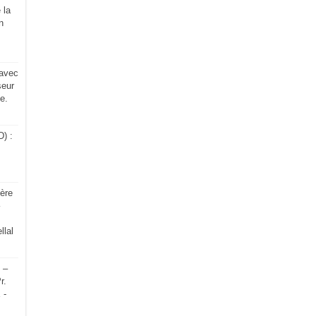
 la
n
 avec
eur
e.
) :
ère
lal
 –
r.
 -