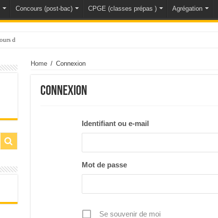
Concours (post-bac)
CPGE (classes prépas )
Agrégation
ours de l’ agrégation de sciences physique
Home
/
Connexion
Connexion
Identifiant ou e-mail
Mot de passe
Se souvenir de moi