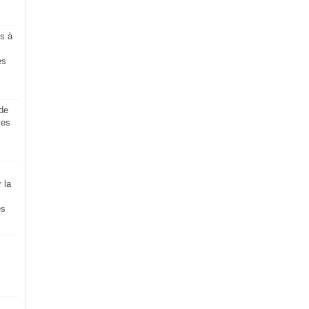
s à
es
de
ves
 la
es