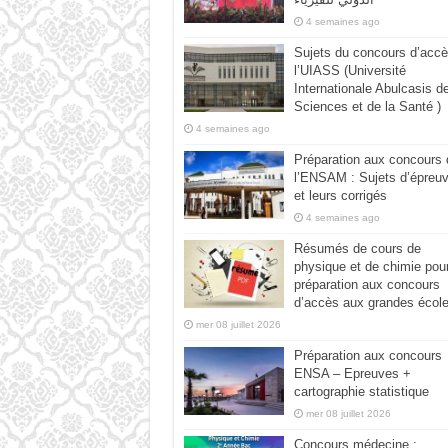
4 semaines ago
Sujets du concours d’accè
l’UIASS (Université
Internationale Abulcasis d
Sciences et de la Santé )
4 semaines ago
Préparation aux concours 
l’ENSAM : Sujets d’épreu
et leurs corrigés
4 semaines ago
Résumés de cours de
physique et de chimie pour
préparation aux concours
d’accès aux grandes écol
mer 08 juillet 2026
Préparation aux concours
ENSA – Epreuves +
cartographie statistique
mer 08 juillet 2026
Concours médecine :