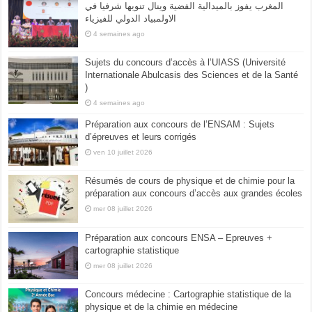
المغرب يفوز بالميدالية الفضية وينال تنويها شرفيا في
الاولمبياد الدولي للفيزياء
4 semaines ago
Sujets du concours d’accès à l’UIASS (Université
Internationale Abulcasis des Sciences et de la Santé
)
4 semaines ago
Préparation aux concours de l’ENSAM : Sujets
d’épreuves et leurs corrigés
ven 10 juillet 2026
Résumés de cours de physique et de chimie pour la
préparation aux concours d’accès aux grandes écoles
mer 08 juillet 2026
Préparation aux concours ENSA – Epreuves +
cartographie statistique
mer 08 juillet 2026
Concours médecine : Cartographie statistique de la
physique et de la chimie en médecine