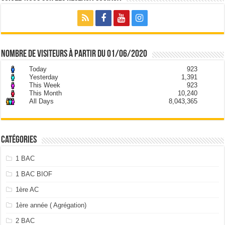
nombre de visiteurs à partir du 01/06/2020
Today
923
Yesterday
1,391
This Week
923
This Month
10,240
All Days
8,043,365
Catégories
1 BAC
1 BAC BIOF
1ère AC
1ère année ( Agrégation)
2 BAC