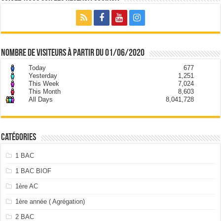
nombre de visiteurs à partir du 01/06/2020
Today
677
Yesterday
1,251
This Week
7,024
This Month
8,603
All Days
8,041,728
Catégories
1 BAC
1 BAC BIOF
1ère AC
1ère année ( Agrégation)
2 BAC