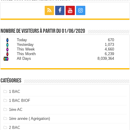
nombre de visiteurs à partir du 01/06/2020
Today
670
Yesterday
1,073
This Week
4,660
This Month
6,239
All Days
8,039,364
Catégories
1 BAC
1 BAC BIOF
1ère AC
1ère année ( Agrégation)
2 BAC