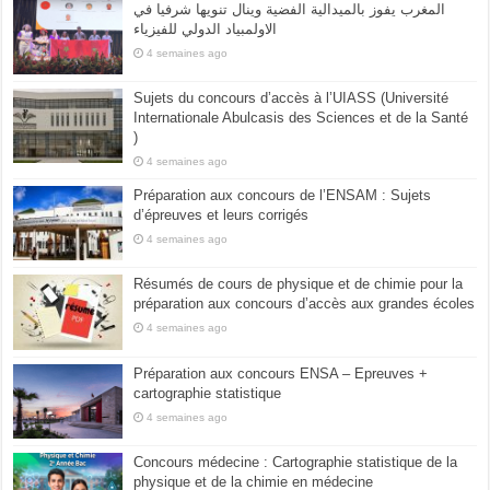
المغرب يفوز بالميدالية الفضية وينال تنويها شرفيا في
الاولمبياد الدولي للفيزياء
4 semaines ago
Sujets du concours d’accès à l’UIASS (Université
Internationale Abulcasis des Sciences et de la Santé
)
4 semaines ago
Préparation aux concours de l’ENSAM : Sujets
d’épreuves et leurs corrigés
4 semaines ago
Résumés de cours de physique et de chimie pour la
préparation aux concours d’accès aux grandes écoles
4 semaines ago
Préparation aux concours ENSA – Epreuves +
cartographie statistique
4 semaines ago
Concours médecine : Cartographie statistique de la
physique et de la chimie en médecine