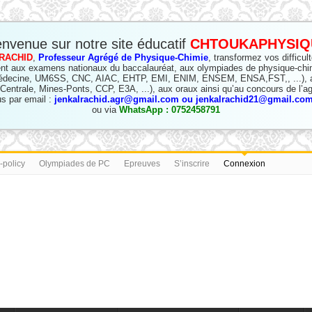
envenue sur notre site éducatif
CHTOUKAPHYSIQ
RACHID
,
Professeur Agrégé de Physique-Chimie
, transformez vos difficul
nt aux examens nationaux du baccalauréat, aux olympiades de physique-chi
édecine, UM6SS, CNC, AIAC, EHTP, EMI, ENIM, ENSEM, ENSA,FST,, ...), a
(Centrale, Mines-Ponts, CCP, E3A, ...), aux oraux ainsi qu’au concours de l’ag
s par email :
jenkalrachid.agr@gmail.com ou jenkalrachid21@gmail.com 
ou via
WhatsApp : 0752458791
-policy
Olympiades de PC
Epreuves
S’inscrire
Connexion