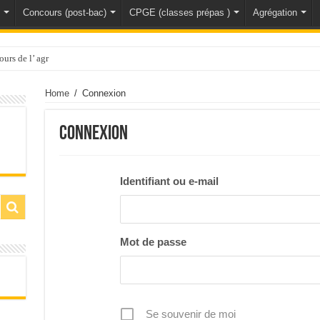
Concours (post-bac)
CPGE (classes prépas )
Agrégation
ours de l’ agrégation de sciences physiques –
Home
/
Connexion
Connexion
Identifiant ou e-mail
Mot de passe
Se souvenir de moi