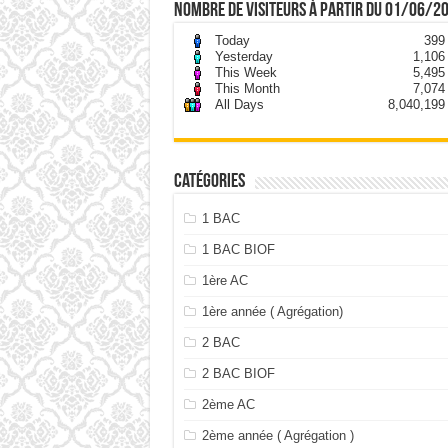
nombre de visiteurs à partir du 01/06/2
Today
399
Yesterday
1,106
This Week
5,495
This Month
7,074
All Days
8,040,199
Catégories
1 BAC
1 BAC BIOF
1ère AC
1ère année ( Agrégation)
2 BAC
2 BAC BIOF
2ème AC
2ème année ( Agrégation )