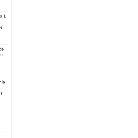
s à
es
de
ves
 la
es