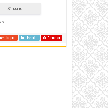
S’inscrire
é ?
tumbleupon
LinkedIn
Pinterest