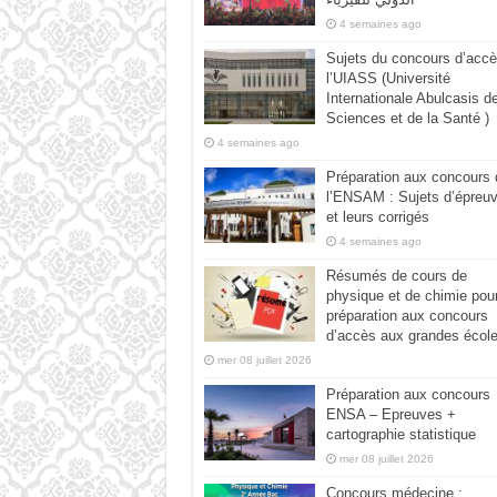
4 semaines ago
Sujets du concours d’accè
l’UIASS (Université
Internationale Abulcasis d
Sciences et de la Santé )
4 semaines ago
Préparation aux concours 
l’ENSAM : Sujets d’épreu
et leurs corrigés
4 semaines ago
Résumés de cours de
physique et de chimie pour
préparation aux concours
d’accès aux grandes écol
mer 08 juillet 2026
Préparation aux concours
ENSA – Epreuves +
cartographie statistique
mer 08 juillet 2026
Concours médecine :