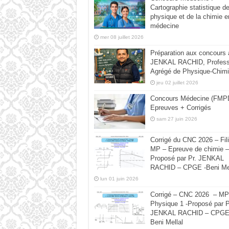
Cartographie statistique de
physique et de la chimie e
médecine
mer 08 juillet 2026
Préparation aux concours
JENKAL RACHID, Profess
Agrégé de Physique-Chimi
jeu 02 juillet 2026
Concours Médecine (FMPD
Epreuves + Corrigés
sam 27 juin 2026
Corrigé du CNC 2026 – Fili
MP – Epreuve de chimie –
Proposé par Pr. JENKAL
RACHID – CPGE -Beni Mel
lun 01 juin 2026
Corrigé – CNC 2026 – MP
Physique 1 -Proposé par P
JENKAL RACHID – CPGE
Beni Mellal