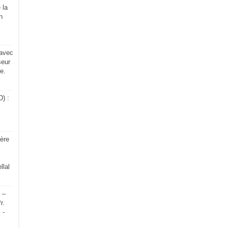
 la
n
 avec
eur
e.
) :
ère
lal
 –
r.
 -