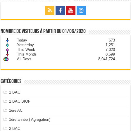
nombre de visiteurs à partir du 01/06/2020
Today
673
Yesterday
1,251
This Week
7,020
This Month
8,599
All Days
8,041,724
Catégories
1 BAC
1 BAC BIOF
1ère AC
1ère année ( Agrégation)
2 BAC