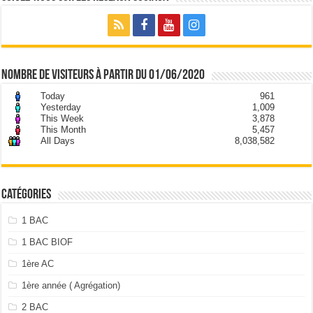
nombre de visiteurs à partir du 01/06/2020
Today
961
Yesterday
1,009
This Week
3,878
This Month
5,457
All Days
8,038,582
Catégories
1 BAC
1 BAC BIOF
1ère AC
1ère année ( Agrégation)
2 BAC