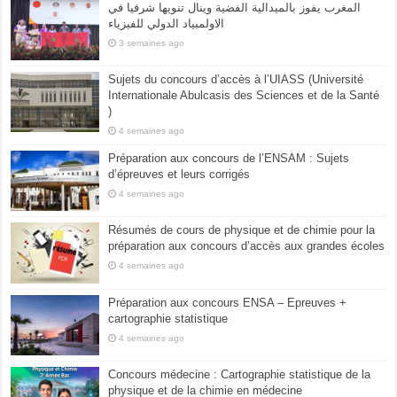
المغرب يفوز بالميدالية الفضية وينال تنويها شرفيا في
الاولمبياد الدولي للفيزياء
3 semaines ago
Sujets du concours d’accès à l’UIASS (Université
Internationale Abulcasis des Sciences et de la Santé
)
4 semaines ago
Préparation aux concours de l’ENSAM : Sujets
d’épreuves et leurs corrigés
4 semaines ago
Résumés de cours de physique et de chimie pour la
préparation aux concours d’accès aux grandes écoles
4 semaines ago
Préparation aux concours ENSA – Epreuves +
cartographie statistique
4 semaines ago
Concours médecine : Cartographie statistique de la
physique et de la chimie en médecine