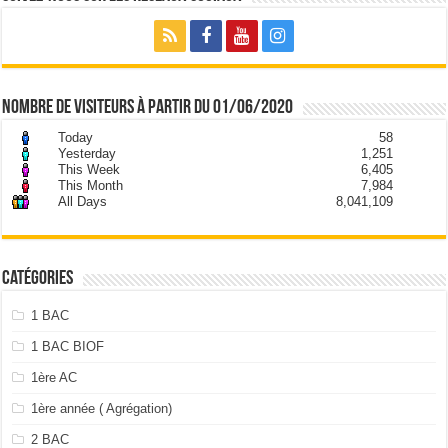
nombre de visiteurs à partir du 01/06/2020
Today
58
Yesterday
1,251
This Week
6,405
This Month
7,984
All Days
8,041,109
Catégories
1 BAC
1 BAC BIOF
1ère AC
1ère année ( Agrégation)
2 BAC