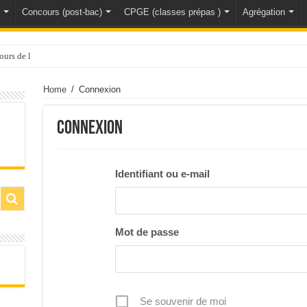
Concours (post-bac)
CPGE (classes prépas )
Agrégation
ours de l’ agrégation de sciences physiques&n
Home
/
Connexion
Connexion
Identifiant ou e-mail
Mot de passe
Se souvenir de moi