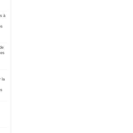
s à
es
de
ves
 la
es