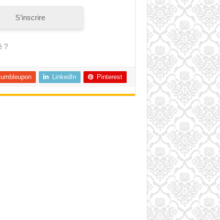
S’inscrire
é ?
tumbleupon
LinkedIn
Pinterest