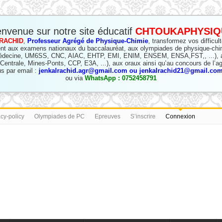
envenue sur notre site éducatif
CHTOUKAPHYSIQ
RACHID
,
Professeur Agrégé de Physique-Chimie
, transformez vos difficul
nt aux examens nationaux du baccalauréat, aux olympiades de physique-chi
édecine, UM6SS, CNC, AIAC, EHTP, EMI, ENIM, ENSEM, ENSA,FST,, ...), a
(Centrale, Mines-Ponts, CCP, E3A, ...), aux oraux ainsi qu’au concours de l’ag
s par email :
jenkalrachid.agr@gmail.com ou jenkalrachid21@gmail.com 
ou via
WhatsApp : 0752458791
acy-policy
Olympiades de PC
Epreuves
S’inscrire
Connexion