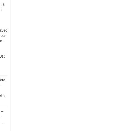
 la
n
 avec
eur
e.
) :
ère
lal
 –
r.
 -