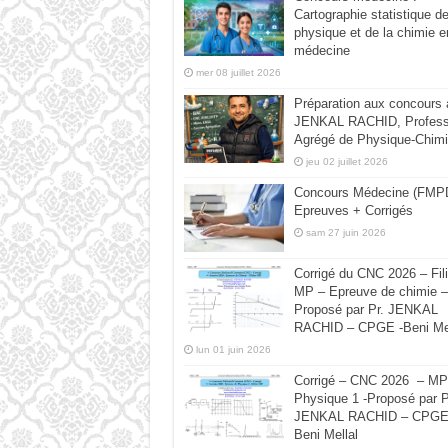
Cartographie statistique de
physique et de la chimie e
médecine
mer 08 juillet 2026
Préparation aux concours
JENKAL RACHID, Profess
Agrégé de Physique-Chimi
jeu 02 juillet 2026
Concours Médecine (FMPD
Epreuves + Corrigés
sam 27 juin 2026
Corrigé du CNC 2026 – Fili
MP – Epreuve de chimie –
Proposé par Pr. JENKAL
RACHID – CPGE -Beni Mel
lun 01 juin 2026
Corrigé – CNC 2026 – MP
Physique 1 -Proposé par P
JENKAL RACHID – CPGE
Beni Mellal