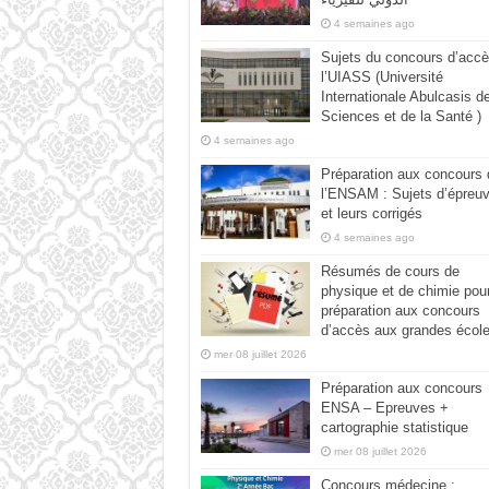
4 semaines ago
Sujets du concours d’accè
l’UIASS (Université
Internationale Abulcasis d
Sciences et de la Santé )
4 semaines ago
Préparation aux concours 
l’ENSAM : Sujets d’épreu
et leurs corrigés
4 semaines ago
Résumés de cours de
physique et de chimie pour
préparation aux concours
d’accès aux grandes écol
mer 08 juillet 2026
Préparation aux concours
ENSA – Epreuves +
cartographie statistique
mer 08 juillet 2026
Concours médecine :