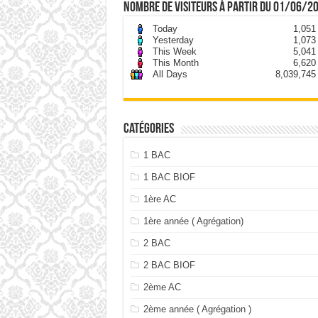
nombre de visiteurs à partir du 01/06/2
Today
1,051
Yesterday
1,073
This Week
5,041
This Month
6,620
All Days
8,039,745
Catégories
1 BAC
1 BAC BIOF
1ère AC
1ère année ( Agrégation)
2 BAC
2 BAC BIOF
2ème AC
2ème année ( Agrégation )