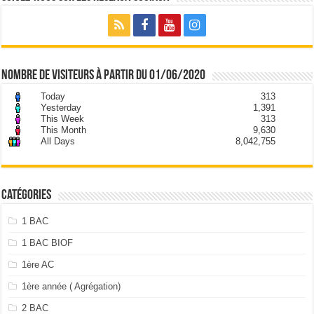
nombre de visiteurs à partir du 01/06/2020
Today
313
Yesterday
1,391
This Week
313
This Month
9,630
All Days
8,042,755
Catégories
1 BAC
1 BAC BIOF
1ère AC
1ère année ( Agrégation)
2 BAC