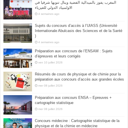
المغرب يفوز بالميدالية الفضية وينال تنويها شرفيا في
الاولمبياد الدولي للفيزياء
4 semaines ago
Sujets du concours d’accès à l’UIASS (Université
Internationale Abulcasis des Sciences et de la Santé
)
4 semaines ago
Préparation aux concours de l’ENSAM : Sujets
d’épreuves et leurs corrigés
ven 10 juillet 2026
Résumés de cours de physique et de chimie pour la
préparation aux concours d’accès aux grandes écoles
mer 08 juillet 2026
Préparation aux concours ENSA – Epreuves +
cartographie statistique
mer 08 juillet 2026
Concours médecine : Cartographie statistique de la
physique et de la chimie en médecine