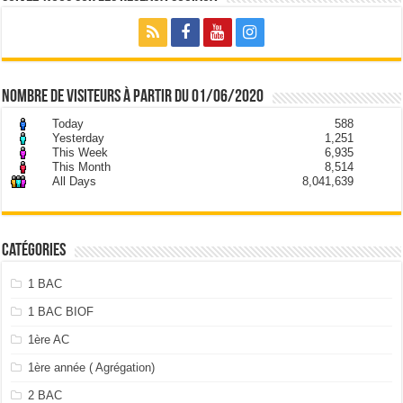
nombre de visiteurs à partir du 01/06/2020
Today
588
Yesterday
1,251
This Week
6,935
This Month
8,514
All Days
8,041,639
Catégories
1 BAC
1 BAC BIOF
1ère AC
1ère année ( Agrégation)
2 BAC