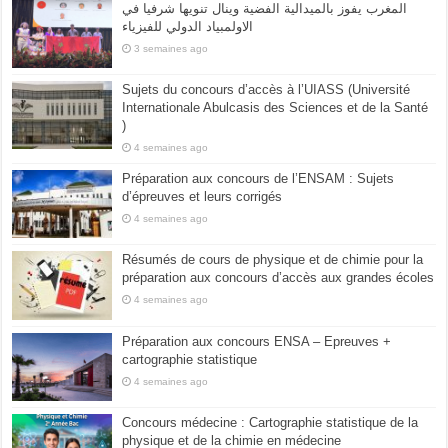
المغرب يفوز بالميدالية الفضية وينال تنويها شرفيا في
الاولمبياد الدولي للفيزياء
3 semaines ago
Sujets du concours d’accès à l’UIASS (Université
Internationale Abulcasis des Sciences et de la Santé
)
4 semaines ago
Préparation aux concours de l’ENSAM : Sujets
d’épreuves et leurs corrigés
4 semaines ago
Résumés de cours de physique et de chimie pour la
préparation aux concours d’accès aux grandes écoles
4 semaines ago
Préparation aux concours ENSA – Epreuves +
cartographie statistique
4 semaines ago
Concours médecine : Cartographie statistique de la
physique et de la chimie en médecine