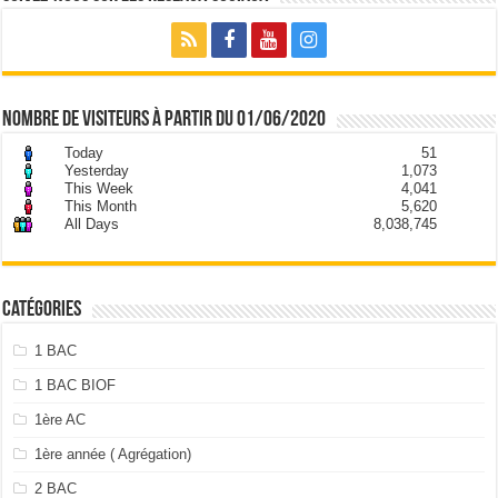
nombre de visiteurs à partir du 01/06/2020
Today
51
Yesterday
1,073
This Week
4,041
This Month
5,620
All Days
8,038,745
Catégories
1 BAC
1 BAC BIOF
1ère AC
1ère année ( Agrégation)
2 BAC