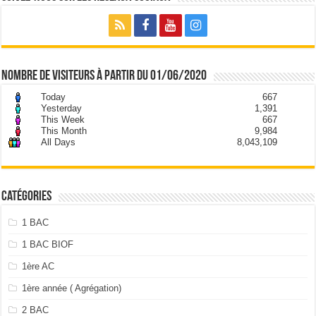
nombre de visiteurs à partir du 01/06/2020
Today
667
Yesterday
1,391
This Week
667
This Month
9,984
All Days
8,043,109
Catégories
1 BAC
1 BAC BIOF
1ère AC
1ère année ( Agrégation)
2 BAC