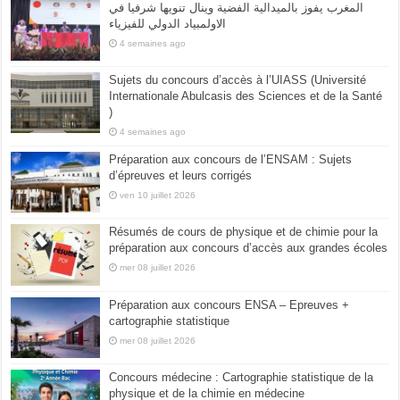
المغرب يفوز بالميدالية الفضية وينال تنويها شرفيا في
الاولمبياد الدولي للفيزياء
4 semaines ago
Sujets du concours d’accès à l’UIASS (Université
Internationale Abulcasis des Sciences et de la Santé
)
4 semaines ago
Préparation aux concours de l’ENSAM : Sujets
d’épreuves et leurs corrigés
ven 10 juillet 2026
Résumés de cours de physique et de chimie pour la
préparation aux concours d’accès aux grandes écoles
mer 08 juillet 2026
Préparation aux concours ENSA – Epreuves +
cartographie statistique
mer 08 juillet 2026
Concours médecine : Cartographie statistique de la
physique et de la chimie en médecine