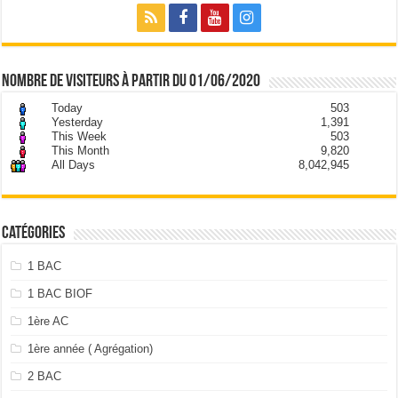
nombre de visiteurs à partir du 01/06/2020
Today
503
Yesterday
1,391
This Week
503
This Month
9,820
All Days
8,042,945
Catégories
1 BAC
1 BAC BIOF
1ère AC
1ère année ( Agrégation)
2 BAC