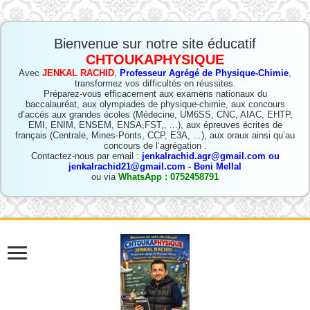
Bienvenue sur notre site éducatif
CHTOUKAPHYSIQUE
Avec
JENKAL RACHID
,
Professeur Agrégé de Physique-Chimie
,
transformez vos difficultés en réussites.
Préparez-vous efficacement aux examens nationaux du
baccalauréat, aux olympiades de physique-chimie, aux concours
d’accès aux grandes écoles (Médecine, UM6SS, CNC, AIAC, EHTP,
EMI, ENIM, ENSEM, ENSA,FST,, ...), aux épreuves écrites de
français (Centrale, Mines-Ponts, CCP, E3A, ...), aux oraux ainsi qu’au
concours de l’agrégation .
Contactez-nous par email :
jenkalrachid.agr@gmail.com ou
jenkalrachid21@gmail.com - Beni Mellal
ou via
WhatsApp : 0752458791